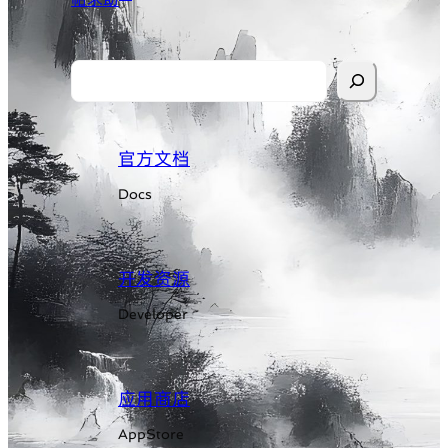
S
e
a
官方文档
r
c
Docs
h
开发资源
Developer
应用商店
AppStore