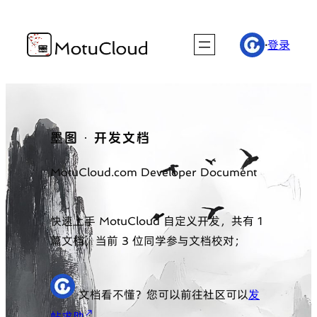
跳
至
·
登录
内
容
墨图 · 开发文档
MotuCloud.com Developer Document
快速上手 MotuCloud 自定义开发，共有 1
篇文档，当前 3 位同学参与文档校对；
文档看不懂？您可以前往社区可以
发
↗
帖求助