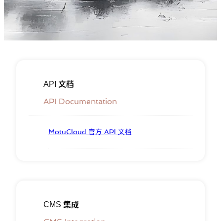
API 文档
API Documentation
MotuCloud 官方 API 文档
CMS 集成