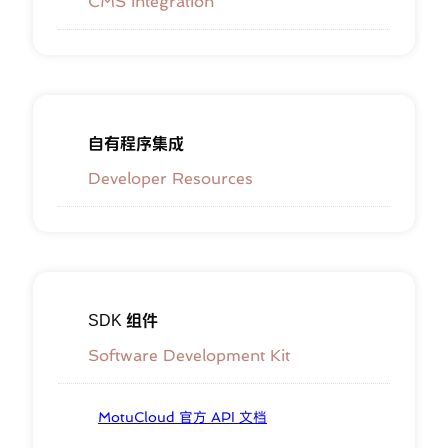
CMS Integration
自有程序集成
Developer Resources
SDK 组件
Software Development Kit
MotuCloud 官方 API 文档