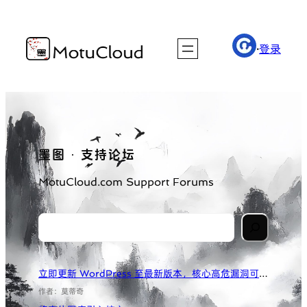
跳
至
·
登录
内
容
墨图 · 支持论坛
MotuCloud.com Support Forums
S
e
a
立即更新 WordPress 至最新版本，核心高危漏洞可一键黑掉你的网站！
r
作者：莫蒂奇