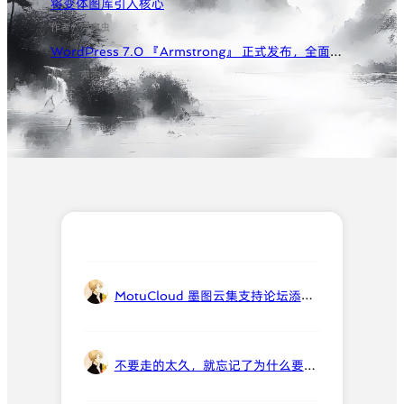
c
将变体图库引入核心
h
作者：壳壳虫
WordPress 7.0 『Armstrong』 正式发布，全面转向为 AI 基础设施
作者：壳壳虫
MotuCloud 墨图云集支持论坛添加壳壳虫 AI 智能回复，辅助问答
不要走的太久，就忘记了为什么要出发。