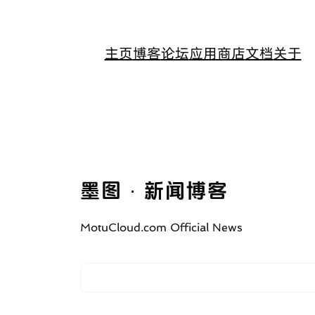
主页
博客
论坛
应用商店
文档
关于
墨图 · 新闻博客
MotuCloud.com Official News
S
e