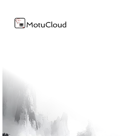
跳
至
内
容