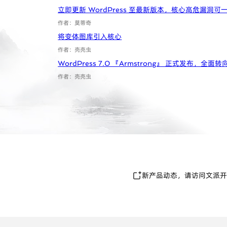
a
立即更新 WordPress 至最新版本，核心高危漏洞
r
作者：莫蒂奇
将变体图库引入核心
c
作者：壳壳虫
h
WordPress 7.0 『Armstrong』 正式发布，全面转
作者：壳壳虫
新产品动态，请访问文派